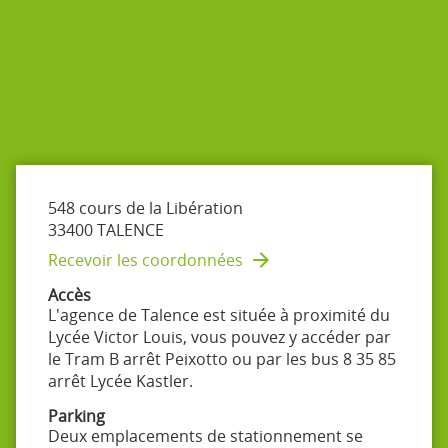
de
TALENCE
vente
COPIFAC
TALENCE
548 cours de la Libération
33400 TALENCE
Recevoir les coordonnées
du
point
Accès
de
L'agence de Talence est située à proximité du
vente
Lycée Victor Louis, vous pouvez y accéder par
COPIFAC
le Tram B arrêt Peixotto ou par les bus 8 35 85
TALENCE
arrêt Lycée Kastler.
Parking
Deux emplacements de stationnement se