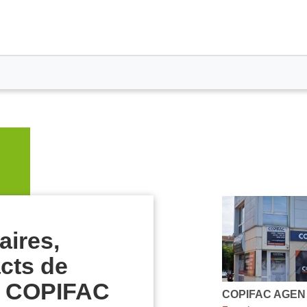
Appuyer
sur
la
aires,
touche
ENTRÉE
cts de
pour
obtenir
s COPIFAC
de
COPIFAC AGEN
Point
plus