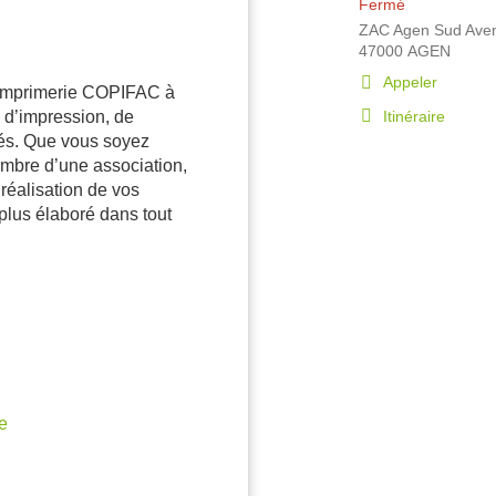
de
Fermé
amples
vente
ZAC Agen Sud Aven
informations
47000 AGEN
:
Appeler
Afficher
 imprimerie COPIFAC à
le
Itinéraire
 d’impression, de
jusqu'au
numéro
sés. Que vous soyez
de
point
membre d’une association,
téléphone
de
éalisation de vos
du
vente
point
plus élaboré dans tout
COPIFAC
de
AGEN
vente
COPIFAC
AGEN
e