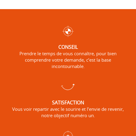
point
de
de
téléphone
vente
du
COPIFAC
point
ROUEN
de
vente
COPIFAC
CONSEIL
ROUEN
Prendre le temps de vous connaître, pour bien
comprendre votre demande, c’est la base
incontournable.
SATISFACTION
Vous voir repartir avec le sourire et l’envie de revenir,
notre objectif numéro un.