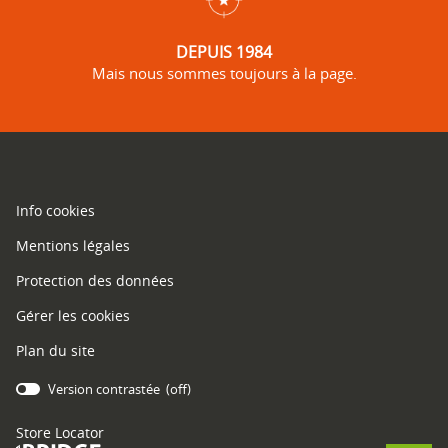
DEPUIS 1984
Mais nous sommes toujours à la page.
(ouvre
Info cookies
dans
(ouvre
Mentions légales
une
dans
nouvelle
(ouvre
Protection des données
une
fenêtre)
dans
nouvelle
Gérer les cookies
une
fenêtre)
nouvelle
Plan du site
fenêtre)
Version contrastée (
off
)
bridge.components.footer.high-
contrast.on.srLabel
Store Locator
(ouvre